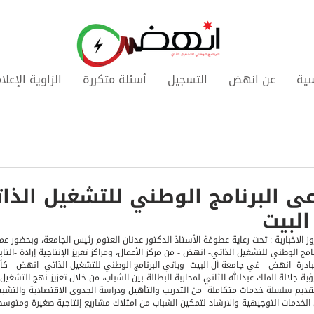
سية
عن انهض
التسجيل
أسئلة متكررة
الزاوية الإعلا
عى البرنامج الوطني للتشغيل الذ
البيت
نيروز الاخبارية : تحت رعاية عطوفة الأستاذ الدكتور عدنان العتوم رئيس الجامعة، وبحضور ع
نامج الوطني للتشغيل الذاتي- انهض - من مركز الأعمال، ومراكز تعزيز الإنتاجية إرادة -التا
بادرة -انهض-  في جامعة آل البيت  وياتي البرنامج الوطني للتشغيل الذاتي -انهض - كأح
ة جلالة الملك عبدالله الثاني لمحاربة البطالة بين الشباب، من خلال تعزيز نهج التشغيل
قديم سلسلة خدمات متكاملة  من التدريب والتأهيل ودراسة الجدوى الاقتصادية والتشبيك 
 الخدمات التوجيهية والارشاد لتمكين الشباب من امتلاك مشاريع إنتاجية صغيرة ومتوس