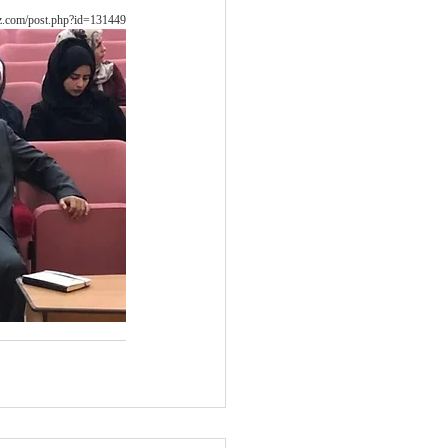
z.com/post.php?id=131449