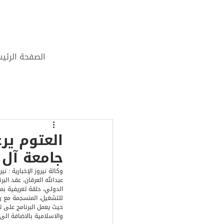
الصفحة الرئي
العتوم ير
جامعة آل 
وكالة نيروز الإخبارية : 
عبدالله العرقان، عقد البر
الدولي، حلقة تعريفية بم
للتشغيل، المنسجمة مع رؤي
حيث يعمل البرنامج على ت
والاسلامية بالاضافة الى