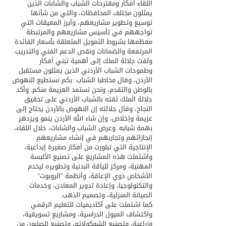
اللقاء أفكار ومقترحات الشباب والشابات الذين 
يمثلون مختلف المحافظات، والتي من شأنها 
توسيع وتطوير مشاريعهم، وأبرز المعيقات التي 
تواجههم في تأسيس مشاريعهم والمرتبطة 
معظمها بشروط التمويل المتعلقة بأسعار الفائدة 
المرتفعة والضمانات ونقص الدعم الفني والتدريب. 
ولفت جلالة الملك إلى أهمية تبني أفكار 
وطموحات الشباب الأردني الذين يمثلون مستقبل 
الأردن، وقال مخاطبا الشباب :بكم نستطيع النهوض 
بالوطن والتقدم، ونحن نستمد العزيمة منكم. وأكد 
جلالة الملك ثقته بالشباب الأردني على تحقيق 
النجاح، وقال جلالته إن النهوض بالأردن يحتاج إلى 
عزيمة وإخلاص، وإن شاء الله الأردن ينمو ويزدهر 
بهمة شبابه. وعرض الشباب والشابات، خلال اللقاء، 
إنجازاتهم وتجاربهم في إنشاء مشاريعهم 
الإنتاجية التي تبلورت من أفكار صغيرة إبداعية، 
واشتملت هذه المشاريع على تصنيع الألبسة 
المهنية، ومركز للياقة البدنية وتطويره ليخدم 
الأشخاص ذوي الإعاقة، وأنظمة "الروبوت" 
والتكنولوجيا، وإعادة تدوير المعادن، وخدمات 
الصيانة المنزلية، وتصميم الذهب.
كما اشتملت على أكاديميات للتعليم الرقمي 
واكتشاف الميول الدراسية، ومشاريع تسويقية، 
وزراعية، وتصنيع الشوكولاته، وتصنيع الصابون من 