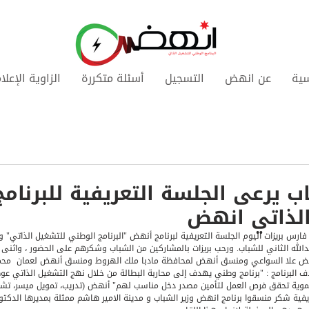
سية
عن انهض
التسجيل
أسئلة متكررة
الزاوية الإعلا
اب يرعى الجلسة التعريفية للبرنام
الذاتي انهض
 فارس بريزات اليوم الجلسة التعريفية لبرنامج أنهض "البرنامج الوطني للتشغيل الذاتي" 
دالله الثاني للشباب. ورحب بريزات بالمشاركين من الشباب وشكرهم على الحضور ، واثنى
 علا السواعي ومنسق أنهض لمحافظة مادبا ملك الهروط ومنسق أنهض لعمان  محمود
لبرنامج : "برنامج وطني يهدف إلى محاربة البطالة من خلال نهج التشغيل الذاتي عوضا
موية تحقق فرص العمل لتأمين مصدر دخل مناسب لهم" أنهض (تدريب، تمويل ميسر، تشبيك،
فية شكر منسقوا برنامج انهض وزير الشباب و مدينة الامير هاشم ممثلة بمديرها الدكتور