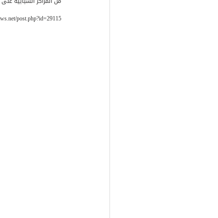
من المراكز الشبابية على 
ews.net/post.php?id=29115